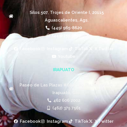
Silos 507, Trojes de Oriente I, 20115
Aguascalientes, Ags.
(449) 965-8620
(449) 755 9607
Facebook
Instagram
TikTok
X Twitter
Youtube
IRAPUATO
Paseo de Las Plazas #660, Las Plazas, 36620,
Irapuato, Gto.
462 606 2002
(462) 375 7561
Facebook
Instagram
TikTok
X Twitter