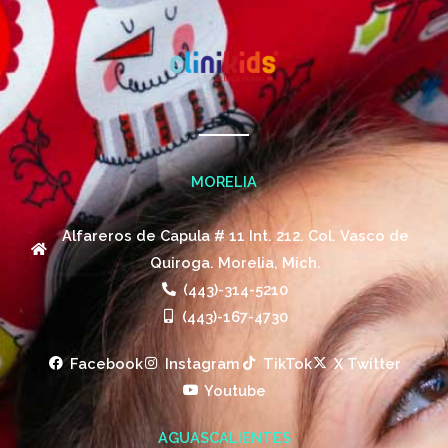
MORELIA
Alfareros de Capula # 11 Int. 212. Col. Vasco de
Quiroga. Morelia, Mich.
(443)-314-5210
(443)-167-4730
Facebook
Instagram
TikTok
X Twitter
Youtube
AGUASCALIENTES